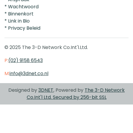
* Wachtwoord
* Binnenkort
* Link in Bio
* Privacy Beleid
© 2025 The 3-D Network Co.Int'l.Ltd.
P:
(02) 9158 6543
M:
info@3dnet.co.nl
Designed by
3DNET
, Powered by
The 3-D Network
Co.Int'l Ltd. Secured by 256-bit SSL